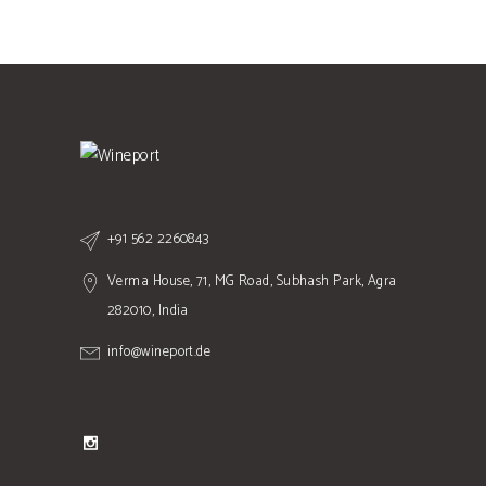
+91 562 2260843
Verma House, 71, MG Road, Subhash Park, Agra
282010, India
info@wineport.de