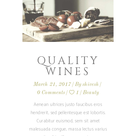
QUALITY
WINES
March 21, 2017
By
shivesh
0 Comments
1
Beauty
Aenean ultrices justo faucibus eros
hendrerit, sed pellentesque est lobortis.
Curabitur euismod, sem sit amet
malesuada congue, massa lectus varius