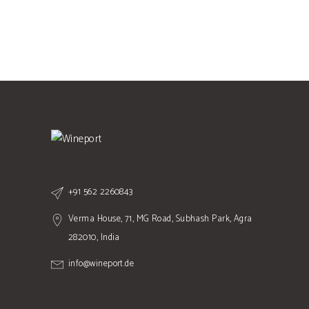
+91 562 2260843
Verma House, 71, MG Road, Subhash Park, Agra
282010, India
info@wineport.de