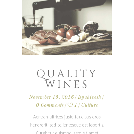
QUALITY
WINES
November 15, 2016
By
shivesh
0 Comments
1
Culture
Aenean ultrices justo faucibus eros
hendrerit, sed pellentesque est lobortis.
Curabitur euismod, sem sit amet