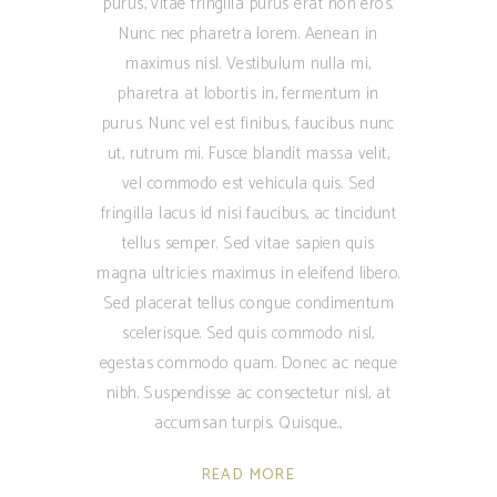
purus, vitae fringilla purus erat non eros.
Nunc nec pharetra lorem. Aenean in
maximus nisl. Vestibulum nulla mi,
pharetra at lobortis in, fermentum in
purus. Nunc vel est finibus, faucibus nunc
ut, rutrum mi. Fusce blandit massa velit,
vel commodo est vehicula quis. Sed
fringilla lacus id nisi faucibus, ac tincidunt
tellus semper. Sed vitae sapien quis
magna ultricies maximus in eleifend libero.
Sed placerat tellus congue condimentum
scelerisque. Sed quis commodo nisl,
egestas commodo quam. Donec ac neque
nibh. Suspendisse ac consectetur nisl, at
accumsan turpis. Quisque
READ MORE